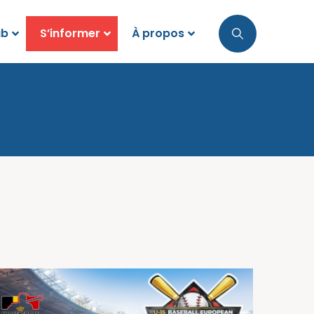
ub
S’informer
À propos