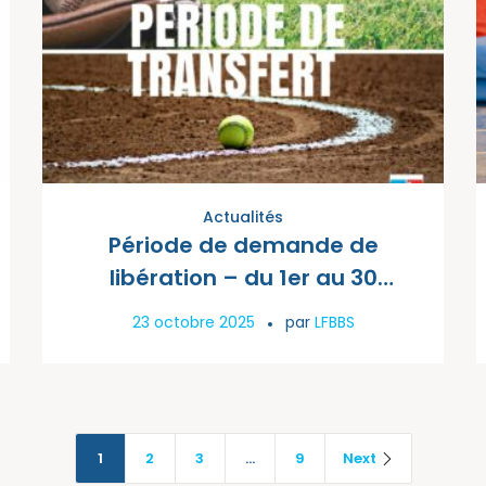
Actualités
Période de demande de
libération – du 1er au 30
novembre
23 octobre 2025
par
LFBBS
1
2
3
…
9
Next