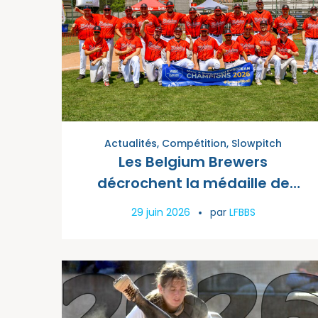
Actualités
,
Compétition
,
Slowpitch
Les Belgium Brewers
décrochent la médaille de
bronze au Championnat
29 juin 2026
par
LFBBS
d’Europe de Slowpitch Men
2026