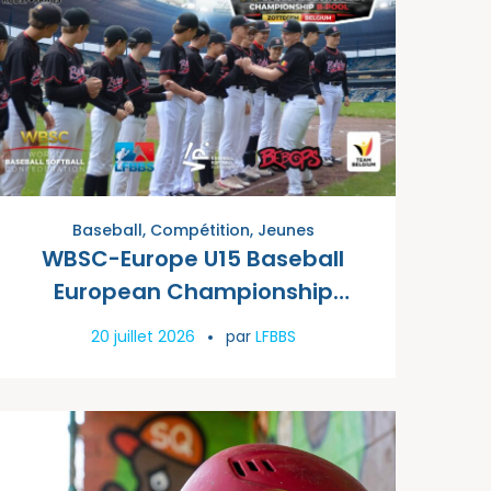
Baseball
,
Compétition
,
Jeunes
WBSC-Europe U15 Baseball
European Championship
Qualifier 2026 à Zottegem
20 juillet 2026
par
LFBBS