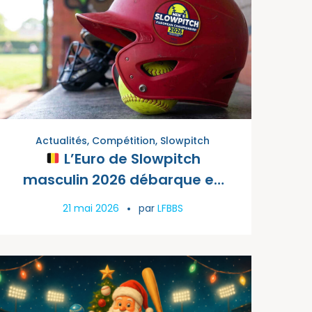
Actualités
,
Compétition
,
Slowpitch
L’Euro de Slowpitch
masculin 2026 débarque en
Belgique !
21 mai 2026
par
LFBBS