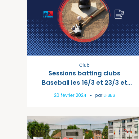
Club
Sessions batting clubs
Baseball les 16/3 et 23/3 et
Softball le samedi
20 février 2024
par
LFBBS
23/03/2024