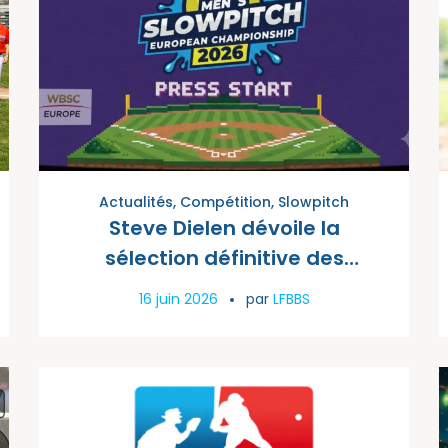
Actualités
,
Compétition
,
Slowpitch
Steve Dielen dévoile la
sélection définitive des
Belgium Brewers pour l’Euro
16 juin 2026
par
LFBBS
Slowpitch Men 2026