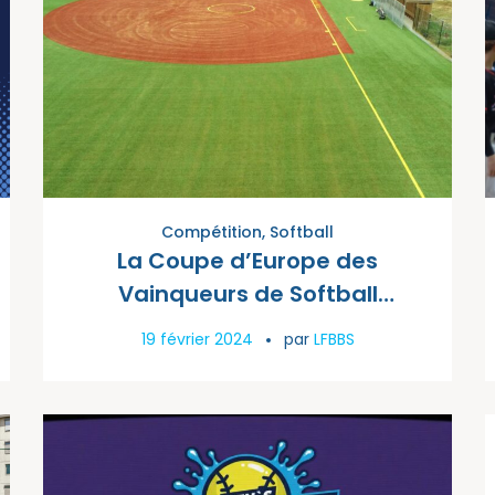
Compétition
,
Softball
La Coupe d’Europe des
Vainqueurs de Softball
Féminin (coupe B) 2024 se
19 février 2024
par
LFBBS
déroulera chez les Phoenix de
Mont-Saint-Guibert