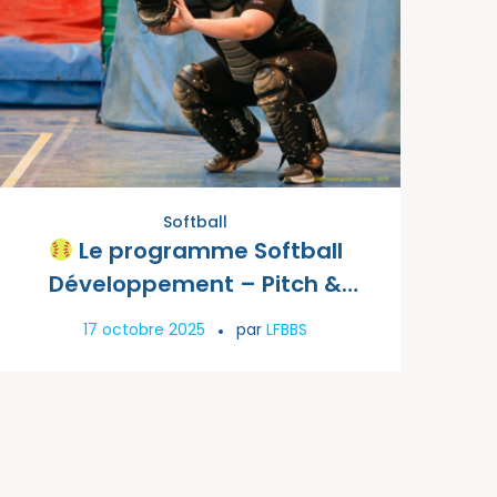
Softball
Le programme Softball
Développement – Pitch &
Catch revient !
17 octobre 2025
par
LFBBS