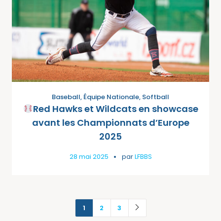
Baseball
,
Équipe Nationale
,
Softball
Red Hawks et Wildcats en showcase
avant les Championnats d’Europe
2025
28 mai 2025
par
LFBBS
1
2
3