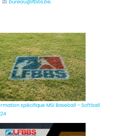
:
bureau@lfbbs.be
.
rmation spécifique MSI Baseball – Softball
024