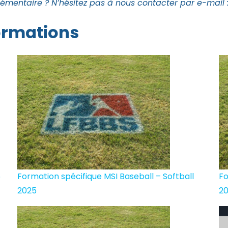
mentaire ? N’hésitez pas à nous contacter par e-mail 
formations
5
Formation spécifique MSI Baseball – Softball
Fo
2025
2