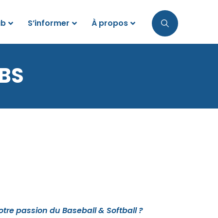
ub
S’informer
À propos
BS
tre passion du Baseball & Softball ?