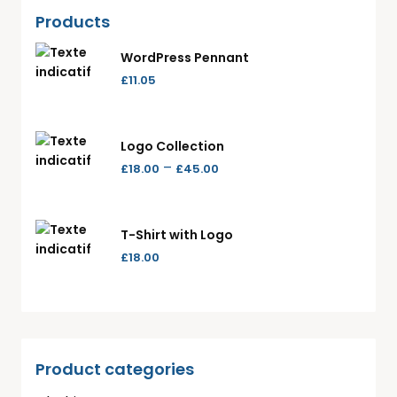
Products
WordPress Pennant
£
11.05
Logo Collection
–
£
18.00
£
45.00
T-Shirt with Logo
£
18.00
Product categories