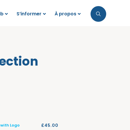
ub
S’informer
À propos
ection
.
 with Logo
£
45.00