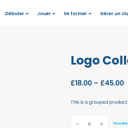
Débuter
Jouer
Se former
Gérer un cl
Logo Coll
£
18.00
–
£
45.00
This is a grouped product
Hoodie