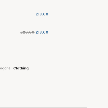
£
18.00
£
20.00
£
18.00
égorie :
Clothing