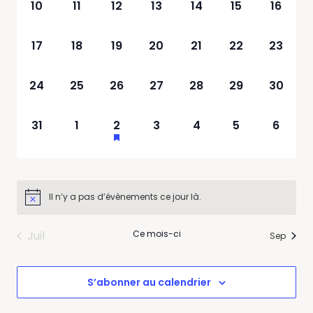
0
0
0
0
0
0
0
10
11
12
13
14
15
16
évènement,
évènement,
évènement,
évènement,
évènement,
évènement,
évènem
0
0
0
0
0
0
0
17
18
19
20
21
22
23
évènement,
évènement,
évènement,
évènement,
évènement,
évènement,
évènem
0
0
0
0
0
0
0
24
25
26
27
28
29
30
évènement,
évènement,
évènement,
évènement,
évènement,
évènement,
évènem
0
0
1
0
0
0
0
31
1
2
3
4
5
6
évènement,
évènement,
évènement,
évènement,
évènement,
évènement,
évènem
Il n’y a pas d’évènements ce jour là.
Juil
Ce mois-ci
Sep
S’abonner au calendrier