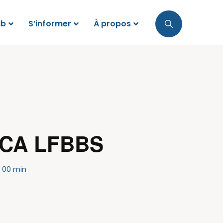
ub
S’informer
À propos
 CA LFBBS
h 00 min