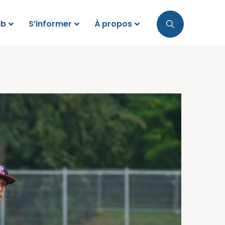
ub
S’informer
À propos