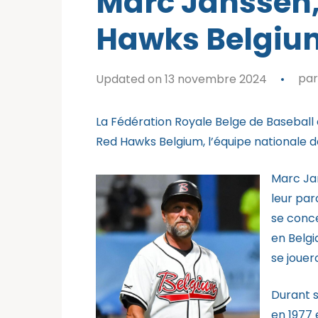
Marc Janssen,
Hawks Belgiu
Updated on 13 novembre 2024
pa
La Fédération Royale Belge de Baseball 
Red Hawks Belgium, l’équipe nationale d
Marc Jan
leur par
se conce
en Belgi
se jouer
Durant s
en 1977 