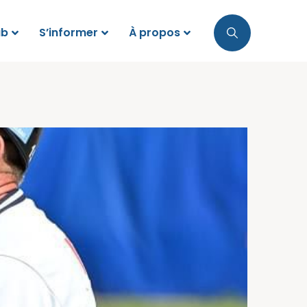
ub
S’informer
À propos