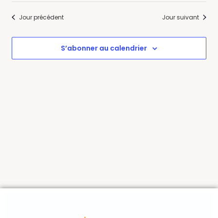
naviga
Évè
Jour précédent
Jour suivant
de
vues
S’abonner au calendrier
Évène