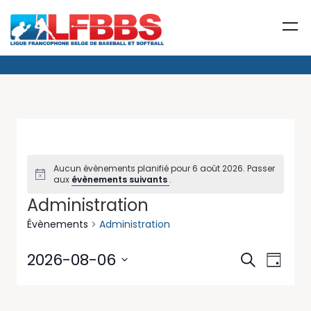
Aucun évènements planifié pour 6 août 2026. Passer
aux
évènements suivants
.
Administration
Évènements
Administration
Reche
Navi
2026-08-06
Recherche
Jour
de
Sélectionnez
et
une
vue
date.