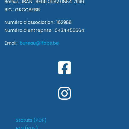
Belfius : IBAN : BE65 0682 0884 7996
BIC : GKCCBEBB
Numéro d’association : 162988
Numéro d’entreprise : 0434456664
Email :
bureau@lfbbs.be
Statuts (PDF)
ROI (PDF)