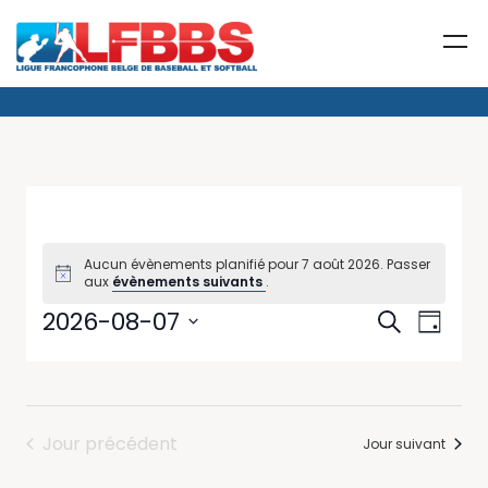
Aucun évènements planifié pour 7 août 2026. Passer
aux
évènements suivants
.
Reche
Navi
2026-08-07
Recherche
Jour
de
Sélectionnez
et
une
vue
date.
naviga
Évè
Jour précédent
de
Jour suivant