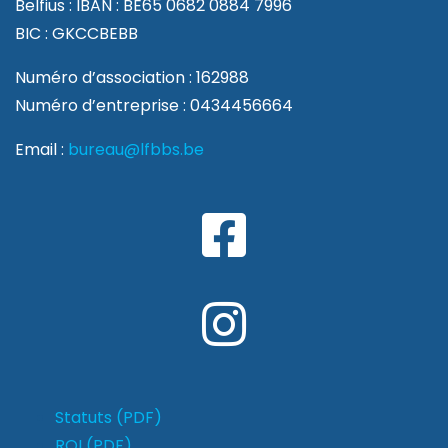
Belfius : IBAN : BE65 0682 0884 7996
BIC : GKCCBEBB
Numéro d’association : 162988
Numéro d’entreprise : 0434456664
Email :
bureau@lfbbs.be
Statuts (PDF)
ROI (PDF)