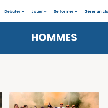
Débuter
Jouer
Se former
Gérer un cl
HOMMES