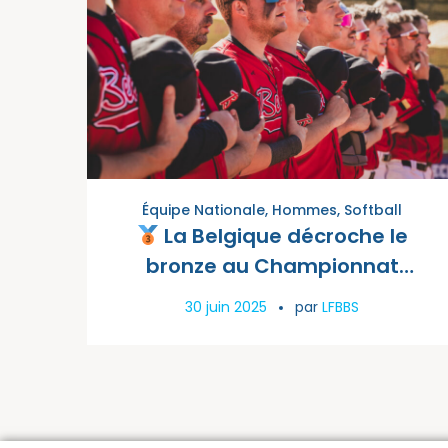
Équipe Nationale
,
Hommes
,
Softball
La Belgique décroche le
bronze au Championnat
d’Europe de Softball Masculin
30 juin 2025
par
LFBBS
2025 !