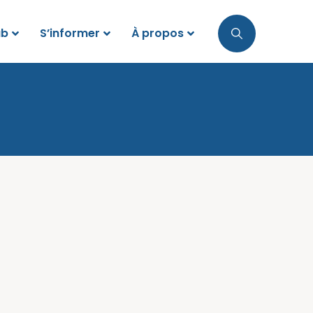
ub
S’informer
À propos