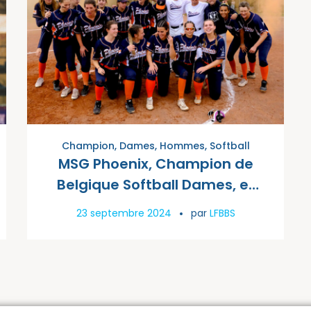
Champion
,
Dames
,
Hommes
,
Softball
MSG Phoenix, Champion de
Belgique Softball Dames, et
Deurne Spartans, Champion
23 septembre 2024
par
LFBBS
de Belgique Softball Hommes