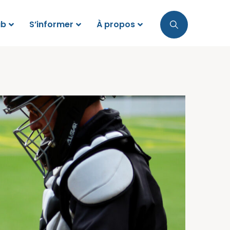
ub
S’informer
À propos