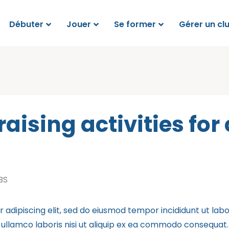
Débuter
Jouer
Se former
Gérer un cl
aising activities for
BS
 adipiscing elit, sed do eiusmod tempor incididunt ut lab
ullamco laboris nisi ut aliquip ex ea commodo consequat. D