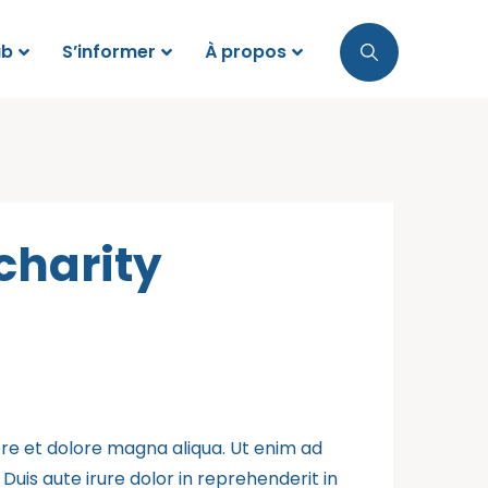
ub
S’informer
À propos
 charity
ore et dolore magna aliqua. Ut enim ad
uis aute irure dolor in reprehenderit in