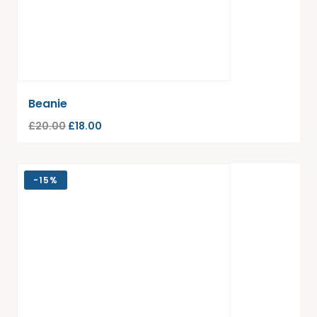
Beanie
£
20.00
£
18.00
-
15%