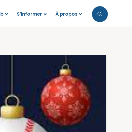
ub
S’informer
À propos