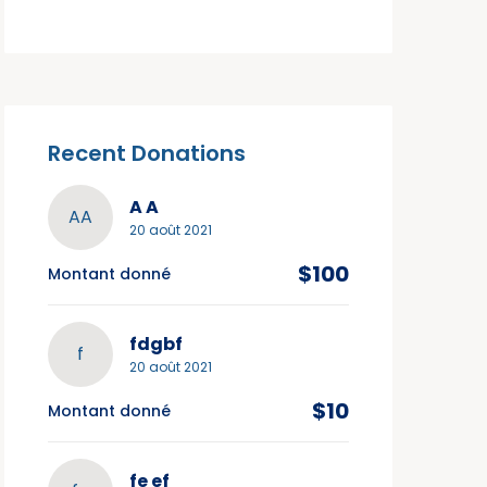
Recent Donations
A A
AA
20 août 2021
$100
Montant donné
fdgbf
f
20 août 2021
$10
Montant donné
fe ef