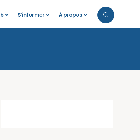
ub
S’informer
À propos