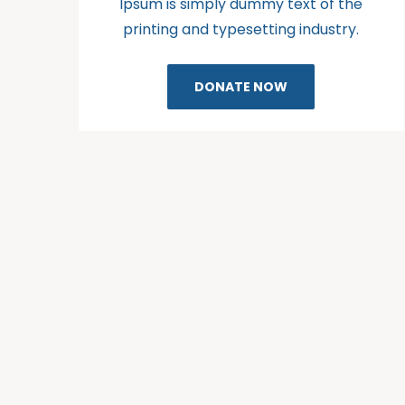
Ipsum is simply dummy text of the
printing and typesetting industry.
DONATE NOW