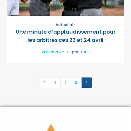
Actualités
Une minute d’applaudissement pour
les arbitres ces 23 et 24 avril
21 avril 2022
par
LFBBS
1
2
3
4