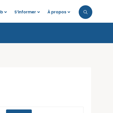
ub
S’informer
À propos
Navigation