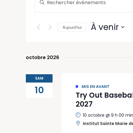
mot-
et
clé.
navigation
Rechercher
À venir
Aujourd’hui
Évènements
de
par
Sélectionnez
mot-
vues
une
clé.
date.
Évènements
octobre 2026
SAM
MIS EN AVANT
10
Try Out Basebal
2027
10 octobre @ 9 h 00 mi
Institut Sainte Marie 